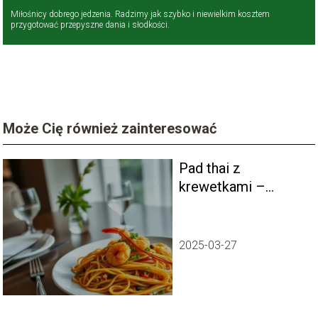
Miłośnicy dobrego jedzenia. Radzimy jak szybko i niewielkim kosztem
przygotować przepyszne dania i słodkości.
Może Cię również zainteresować
Pad thai z
krewetkami –
przepis krok po
kroku
2025-03-27