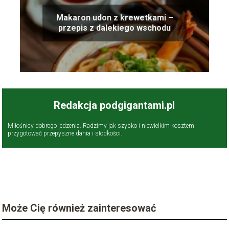
Makaron udon z krewetkami –
przepis z dalekiego wschodu
Redakcja podgigantami.pl
Miłośnicy dobrego jedzenia. Radzimy jak szybko i niewielkim kosztem
przygotować przepyszne dania i słodkości.
Może Cię również zainteresować