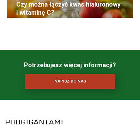
Czy można łączyć kwas hialuronowy
i witaminę C?
Potrzebujesz więcej informacji?
NAPISZ DO NAS