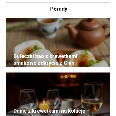
Porady
Bułeczki bao z krewetkami –
smakowe odkrycie z Chin
Danie z krewetkami na kolację –