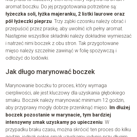
aromat boczku. Do jej przygotowania potrzebne są:
łyżeczka soli, łyżka majeranku, 2 listki laurowe oraz
pół łyżeczki pieprzu
. Trzy ząbki czosnku należy obrać i
przepuścić przez praskę, aby uwolnić ich pełny aromat.
Następnie wszystkie składniki należy dokładnie wymieszać
i natrzeć nimi boczek z obu stron. Tak przygotowane
mięso należy szczelnie zawinąć w folię spożywczą i
odłożyć do lodówki.
Jak długo marynować boczek
Marynowanie boczku to proces, który wymaga
cierpliwości, ale jest kluczowy dla uzyskania głębokiego
smaku. Boczek należy marynować minimum 12 godzin,
aby przyprawy mogły dobrze przeniknąć mięso.
Im dłużej
boczek pozostanie w marynacie, tym bardziej
intensywny smak uzyskamy po upieczeniu
. W
przypadku braku czasu, można skrócić ten proces do kilku
godzin, jednak pełen smak uzyskamy jedynie przy długim