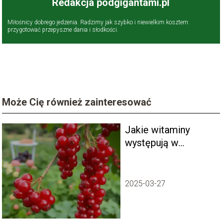
Redakcja podgigantami.pl
Miłośnicy dobrego jedzenia. Radzimy jak szybko i niewielkim kosztem
przygotować przepyszne dania i słodkości.
Może Cię również zainteresować
Jakie witaminy
występują w
porzeczce?
2025-03-27